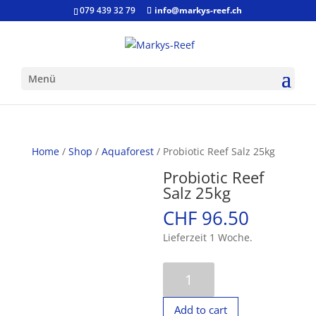
079 439 32 79
info@markys-reef.ch
Menü
Home
/
Shop
/
Aquaforest
/ Probiotic Reef Salz 25kg
Probiotic Reef
Salz 25kg
CHF
96.50
Lieferzeit 1 Woche.
Probiotic
Reef
Salz
Add to cart