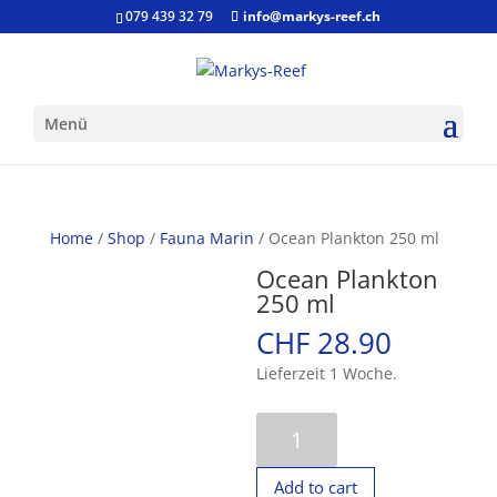
079 439 32 79
info@markys-reef.ch
Menü
Home
/
Shop
/
Fauna Marin
/ Ocean Plankton 250 ml
Ocean Plankton
250 ml
CHF
28.90
Lieferzeit 1 Woche.
Ocean
Plankton
250
Add to cart