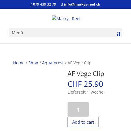
079 439 32 79
info@markys-reef.ch
Menü
Home
/
Shop
/
Aquaforest
/ AF Vege Clip
AF Vege Clip
CHF
25.90
Lieferzeit 1 Woche.
AF
Vege
Clip
Add to cart
quantity